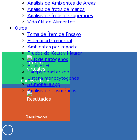
Análisis de Ambientes de Áreas
Análisis de frotis de manos
Análisis de frotis de superficies
Vida útil de Alimentos
Otros
Toma de Ítem de Ensayo
Esterilidad Comercial
Ambientes por impacto
Prueba de Kelsey Maurer
PCR de patógenos
E.coli STEC
Campylobacter spp
Listeria monocytogenes
Cursos virtuales
Salmonella spp
Análisis de Cosméticos
Resultados