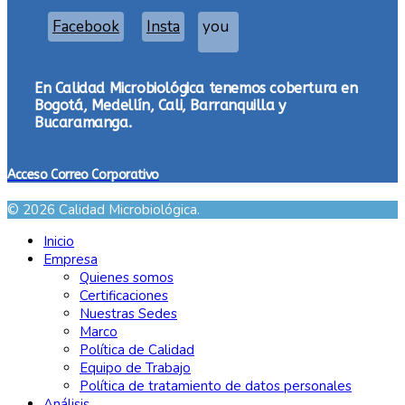
Facebook
Insta
you
En Calidad Microbiológica tenemos cobertura en
Bogotá, Medellín, Cali, Barranquilla y
Bucaramanga.
Acceso Correo Corporativo
© 2026 Calidad Microbiológica.
Inicio
Empresa
Quienes somos
Certificaciones
Nuestras Sedes
Marco
Política de Calidad
Equipo de Trabajo
Política de tratamiento de datos personales
Análisis